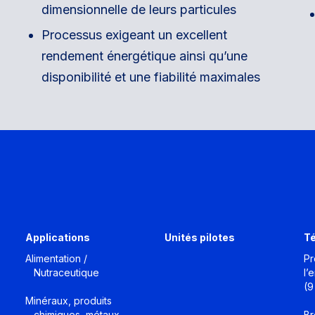
dimensionnelle de leurs particules
Processus exigeant un excellent
rendement énergétique ainsi qu’une
disponibilité et une fiabilité maximales
Applications
Unités pilotes
T
Alimentation /
Pr
Nutraceutique
l’
(9
Minéraux, produits
chimiques, métaux
Br