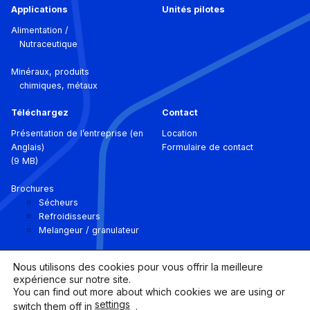
Applications
Unités pilotes
Alimentation /
Nutraceutique
Minéraux, produits
chimiques, métaux
Téléchargez
Contact
Présentation de l’entreprise (en
Location
Anglais)
Formulaire de contact
(9 MB)
Brochures
Sécheurs
Refroidisseurs
Melangeur / granulateur
Nous utilisons des cookies pour vous offrir la meilleure
expérience sur notre site.
You can find out more about which cookies we are using or
settings
switch them off in
.
©
Ingetecsa.
2026 Tous les droits sont
Legal Notice |
Cookies